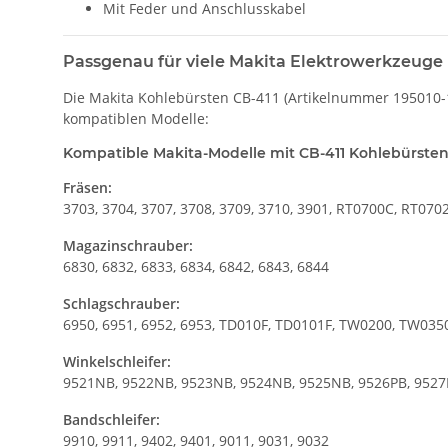
Mit Feder und Anschlusskabel
Passgenau für viele Makita Elektrowerkzeuge
Die Makita Kohlebürsten CB-411 (Artikelnummer 195010-1) 
kompatiblen Modelle:
Kompatible Makita-Modelle mit CB-411 Kohlebürste
Fräsen:
3703, 3704, 3707, 3708, 3709, 3710, 3901, RT0700C, RT07
Magazinschrauber:
6830, 6832, 6833, 6834, 6842, 6843, 6844
Schlagschrauber:
6950, 6951, 6952, 6953, TD010F, TD0101F, TW0200, TW035
Winkelschleifer:
9521NB, 9522NB, 9523NB, 9524NB, 9525NB, 9526PB, 952
Bandschleifer:
9910, 9911, 9402, 9401, 9011, 9031, 9032