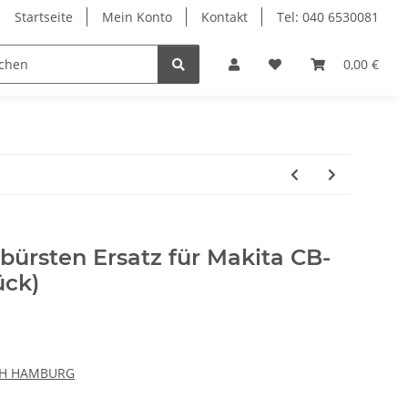
Startseite
Mein Konto
Kontakt
Tel: 040 6530081
rsten
Dyson
Einhell
Electrolux
0,00 €
Fein
ürsten Ersatz für Makita CB-
ück)
CH HAMBURG