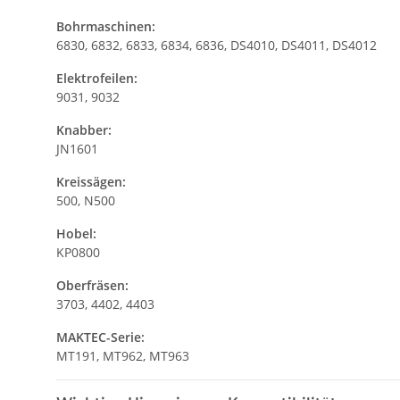
Bohrmaschinen:
6830, 6832, 6833, 6834, 6836, DS4010, DS4011, DS4012
Elektrofeilen:
9031, 9032
Knabber:
JN1601
Kreissägen:
500, N500
Hobel:
KP0800
Oberfräsen:
3703, 4402, 4403
MAKTEC-Serie:
MT191, MT962, MT963