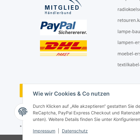
radiokoels
retouren.
lampe-bau
lampen-ers
moebel-ers
textilkabe
Vertrag widerrufen
Wie wir Cookies & Co nutzen
Durch Klicken auf „Alle akzeptieren“ gestatten Sie 
ReCaptcha, PayPal Express Checkout und Ratenzahlun
unten). Weitere Details finden Sie unter
Konfiguriere
* Alle Preise zzgl. gesetzlicher USt., ** siehe Lieferbedingungen, zzgl
Impressum
|
Datenschutz