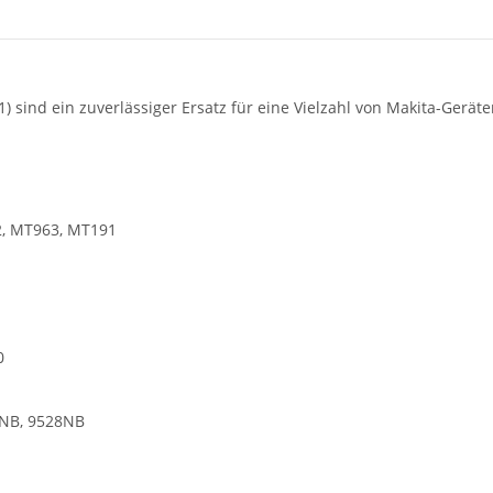
sind ein zuverlässiger Ersatz für eine Vielzahl von Makita-Geräte
n
02, MT963, MT191
0
7NB, 9528NB