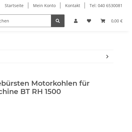
Startseite
Mein Konto
Kontakt
Tel: 040 6530081
rsten
Dyson
Einhell
Electrolux
0,00 €
Fein
bürsten Motorkohlen für
chine BT RH 1500